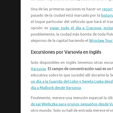
Una de las primeras opciones es hacer un
recorr
pasado de la ciudad está marcado por la
histori
el toque particular del vehículo que hará el t
opción es
viajar todo el día a Cracovia, incl
posiblemente, la ciudad más bonita de toda Polo
alejarnos de la capital haciendo el
Wroclaw Tour 
Excursiones por Varsovia en inglés
Solo disponibles en inglés tenemos otras excu
Varsovia
.
El campo de concentración nazi es un l
educativa sobre lo que sucedió allí durante l
un día a la Guarida del Lobo y Swieta Lipka des
día a Malbork desde Varsovia
.
Finalmente, merece una mención especial la úl
de sal Wieliczka para grupos pequeños desde V
otro mundo. Solo su hall de entrada merece el via