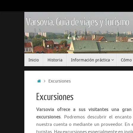
Saltar
al
contenido
Varsovia. Guía de viajes y turismo
Saltar
Inicio
Historia
Información práctica
Cómo 
al
contenido
Inicio
Excursiones
Excursiones
Varsovia ofrece a sus visitantes una gran
excursiones
. Podremos descubrir el encanto
nuestra cuenta o mediante un proveedor. En e
turistas. Hay excursiones especialmente en in