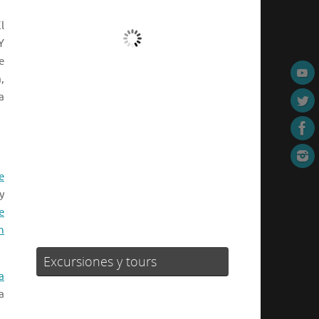
El
Cielo Claro
 Y
e
Ráfagas de viento:
3 mph
,
Clouds:
0%
a
Visibilidad:
10 km
Amanecer:
05:07
Atardecer:
20:15
43 %
1021 mb
1 mph
e
y
Weather from OpenWeatherMap
e
n
Excursiones y tours
a
a