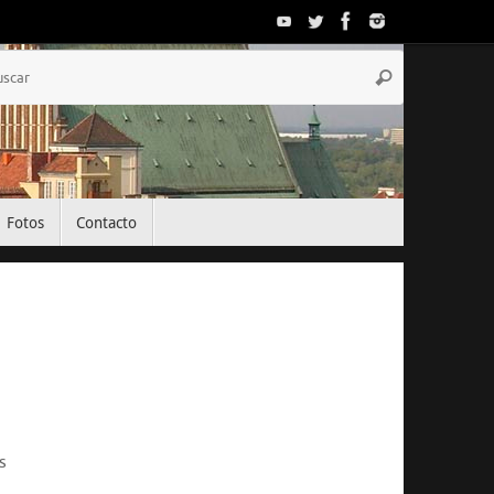
Búsqueda
Buscar
para:
Fotos
Contacto
El Tiempo
Warsaw, PL
18:52,
Ago 8, 2026
s
22
°C