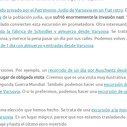
ido privado por el Patrimonio Judío de Varsovia en un Fiat retro
. 
a
de la población judía, que
sufrió enormemente la invasión nazi
.
raslado convierten esta excursión en prometedora. Otra interesant
uida la fábrica de Schindler y almuerzo desde Varsovia
. Se trata
nia, y merece la pena pasar un día por sus calles. Podemos volver 
de 1 día con almuerzo y entradas desde Varsovia
.
rsiones. Por ejemplo, un
recorrido de un día por Auschwitz desd
ugar de obligada visita
. Creemos que es una visita muy ilustrativa 
a Segunda Guerra Mundial. También podemos hacer una
excursión d
de Varsovia
. O si lo preferimos, podemos hacer una
excursión de u
tima elección que hemos hecho. Se trata de una
excursión a la min
arsovia
. Es un lugar mágico, parece que nos estamos trasladando 
je y hasta el último euro invertido.